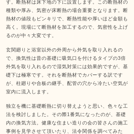
す。断熱材は床下地の下に設置します。この断熱材の
種類や厚み、気密が床断熱の場合重要となります。断
熱材の値段もピンキリで、断熱性能や厚いほど金額も
高く。現場にて断熱材を加工するので、気密性を上げ
るのが中々大変です。
玄関廻りと浴室以外の外周から外気を取り入れるの
で、換気性は昔の基礎に吸気口を付けるタイプの3倍
外気を取り入れるので湿気対策には効果的ですが、基
礎下は極寒です。それを断熱材でカバーする訳です
が、柱廻りや合板の継手、配管の穴から冷たい空気が
室内に流入します。
独立を機に基礎断熱に切り替えようと思い、色々な工
法を検討しました。その際1番気になったのが、基礎
内の換気方法。健康な住まい造りの会の皆さんの施工
事例を見学させて頂いたり、法令関係を調べてみた