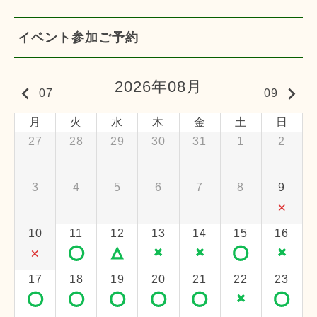
イベント参加ご予約
2026年08月
keyboard_arrow_left
keyboard_arrow_right
07
09
月
火
水
木
金
土
日
27
28
29
30
31
1
2
3
4
5
6
7
8
9
×
10
11
12
13
14
15
16
×
◯
△
×
×
◯
×
17
18
19
20
21
22
23
◯
◯
◯
◯
◯
×
◯