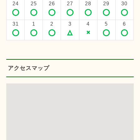
24
25
26
27
28
29
30
◯
◯
◯
◯
◯
◯
◯
31
1
2
3
4
5
6
◯
◯
◯
△
×
◯
◯
アクセスマップ