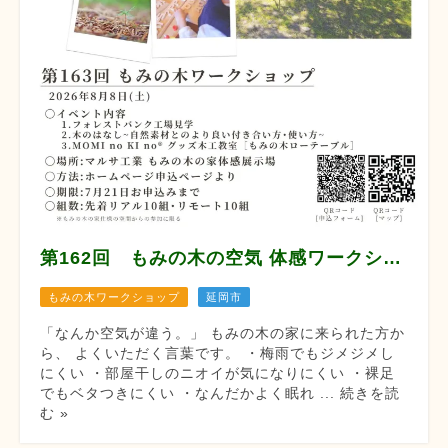
第162回 もみの木の空気 体感ワークショップ
もみの木ワークショップ
延岡市
「なんか空気が違う。」 もみの木の家に来られた方か
ら、 よくいただく言葉です。 ・梅雨でもジメジメし
にくい ・部屋干しのニオイが気になりにくい ・裸足
でもベタつきにくい ・なんだかよく眠れ ... 続きを読
む »