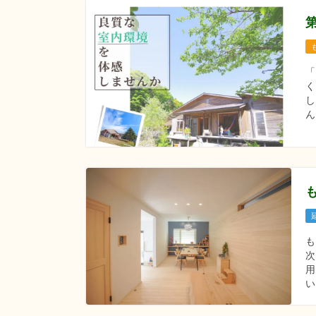
「
く
し
ん
用
い