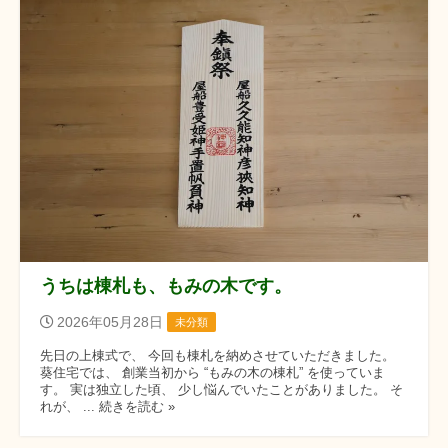
うちは棟札も、もみの木です。
2026年05月28日
未分類
先日の上棟式で、 今回も棟札を納めさせていただきました。
葵住宅では、 創業当初から “もみの木の棟札” を使っていま
す。 実は独立した頃、 少し悩んでいたことがありました。 そ
れが、 ... 続きを読む »