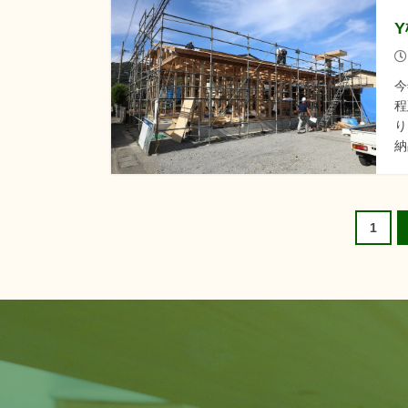
今
程
り
納
1