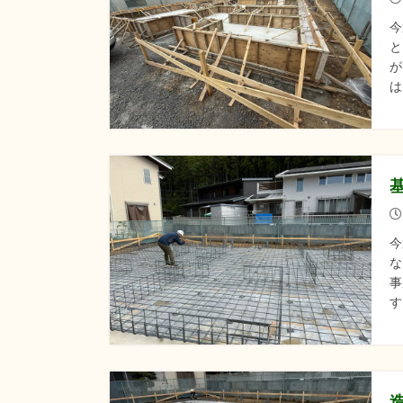
今
と
が
は
今
な
事
す