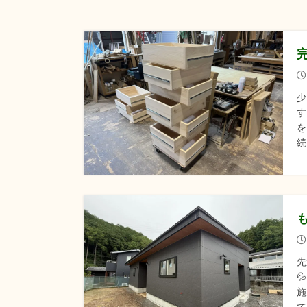
少
す
を
続
先

施