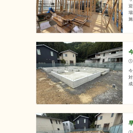
迎
場
施
今
対
成