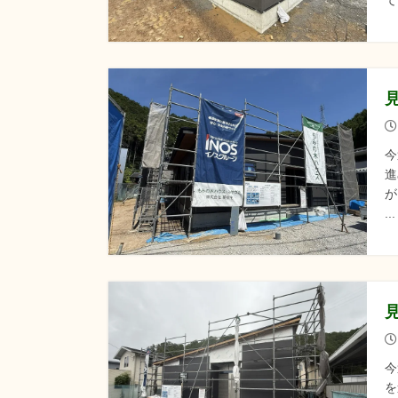
て
今
進
が
.
今
を