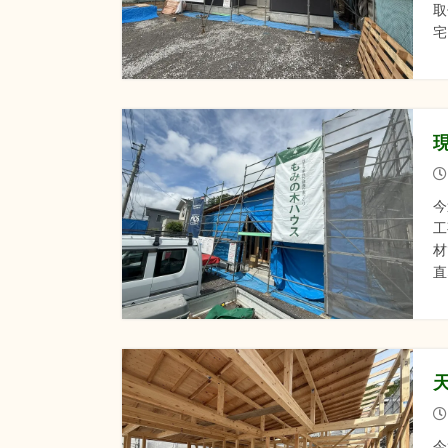
取
宅
今
工
材
直
今