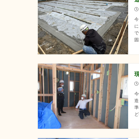
今
に
で
固
今
造
準
ど