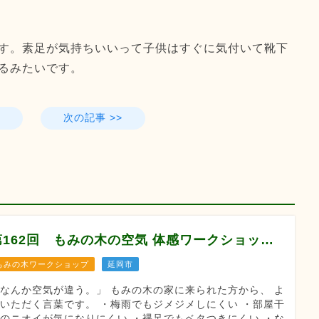
す。素足が気持ちいいって子供はすぐに気付いて靴下
るみたいです。
次の記事 >>
第162回 もみの木の空気 体感ワークショップ
もみの木ワークショップ
延岡市
なんか空気が違う。」 もみの木の家に来られた方から、 よ
いただく言葉です。 ・梅雨でもジメジメしにくい ・部屋干
のニオイが気になりにくい ・裸足でもベタつきにくい ・な