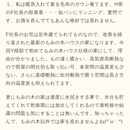
う、私は暖房入れて着る毛布のガウン着てます。H県
のF社長の部屋着・・・短パンにランニング。驚愕で
す。お酒を呑んでてもあんな格好では居れません。
F社長のお宅は近年建てられてものなので、改善を繰
り返された最新のもみの木ハウスの家になります。今
回Y様邸で初めてもみの木ハウス仕様の家にして、理
由が分かりました。もの凄く暖かい、高気密高断熱な
ので部屋の間仕切も取っ払い可、各室間の温度差も少
ない。さらに基礎断熱に吹付断熱で囲う空間は高さ方
向の温度差も抑えられてます。
更にもみの木の家は適度に水拭きする事で、水分を貯
えてくれて乾燥期には放出してくれるので過乾燥や結
露の問題も気にすることは無いんです。知っちゃった
んで、もみの木以外では家を造れませんよね(*´ω｀*)