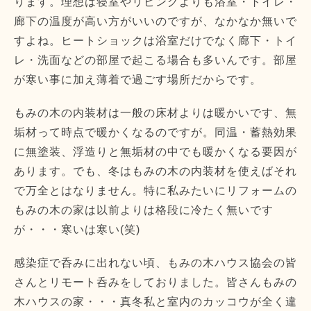
ります。理想は寝室やリビングよりも浴室・トイレ・
廊下の温度が高い方がいいのですが、なかなか無いで
すよね。ヒートショックは浴室だけでなく廊下・トイ
レ・洗面などの部屋で起こる場合も多いんです。部屋
が寒い事に加え薄着で過ごす場所だからです。
もみの木の内装材は一般の床材よりは暖かいです、無
垢材って時点で暖かくなるのですが。同温・蓄熱効果
に無塗装、浮造りと無垢材の中でも暖かくなる要因が
あります。でも、冬はもみの木の内装材を使えばそれ
で万全とはなりません。特に私みたいにリフォームの
もみの木の家は以前よりは格段に冷たく無いです
が・・・寒いは寒い(笑)
感染症で呑みに出れない頃、もみの木ハウス協会の皆
さんとリモート呑みをしておりました。皆さんもみの
木ハウスの家・・・真冬私と室内のカッコウが全く違