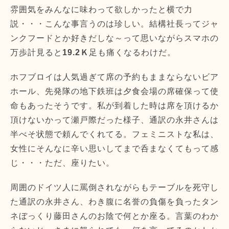
雰囲気をみんなに味わって欲しかったと横で力
説・・・こんな事言うのは珍しい。結構社長ってジャ
ンクフードとか好きだしな～って思いながらスマホの
万歩計見ると
19.2Ｋ
足も痛くなるわけだ。
ホフブロイは人気過ぎて席の予約もままならないビア
ホール、先発隊の地下鉄班は夕食会場の席確保って使
命もあったそうです。私が到着した時は席を頂けるか
頂けないかって瀬戸際だった様子、通訳の永井さんは
半べそ状態で頼んでくれてる。フェミニストな私は、
女性にそんなに辛い思いしてまで呑まなくてもって感
じ・・・ただ、座りたい。
周囲のドイツ人に罵倒されながらもテーブルを死守し
た通訳の永井さん、わき腹に名誉の負傷を負ったタン
ネぼっくり藤田さんのお陰で何とか座る。言葉のわか