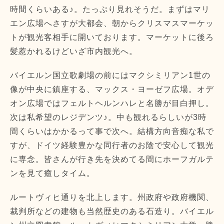
時間くらいある♪。たっぷり見れそうだ。まずはマリ
エン広場へさすが大都会、朝からクリスマスマーケッ
トが観光客相手に開いております。マーケットに後ろ
髪惹かれるけどいざ市内観光へ。
バイエルン国立歌劇場の前にはマクシミリアン1世の
像が中央に鎮座する、マックス・ヨーゼフ広場。オデ
オン広場ではフェルトヘルンハレと名勝が目白押し。
次は私希望のレジデンツ♪。中も観れるらしいが3時
間くらいはかかるって事で次へ。結構方向音痴な私で
すが、ドイツ経験豊かな同行者のお陰で安心して観光
に専念。皆さんが行き先を決めてる間にホーフガルテ
ンを見て癒しタイム。
ルートヴィヒ通りを北上します。州政府や政府機関、
裁判所などの建物も当然歴史のある石造り。バイエル