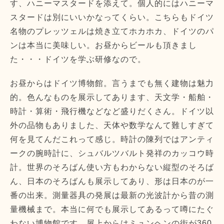
す、ハニーマスタードを添えて。個人的にはハニーマ
スタードは別にいいかなってくらい。こちらもドイツ
名物のプレッツェルは焼き立てホカホカ、ドイツのパ
ンは本当に美味しい。お昼からビールも頂きまし
た・・・ドイツを学ぶ研修なので。
お昼からはドイツ博物館。言うまでも無く建物は魅力
的。色んなものを展示してあります、天文学・船舶・
時計・算術・飛行機などなど盛りだくさん。ドイツ以
外の品物もありました、天体や数学なんて難しすぎて
何を見てんだこれって感じ。時計の陳列ではアンティ
ークの腕時計に、シュバルツバルト発祥のカッコウ時
計。世界のそろばん使い方もわからない縦型のそろば
ん、日本のそろばんも展示してあり、形は日本のが一
番の出来。測量器具の発展は最新の光波計から昔の測
量機械まで。本当に何でも展示してあるって噂にたぐ
わない博物館です。屋上からはミュンヘンの街が360