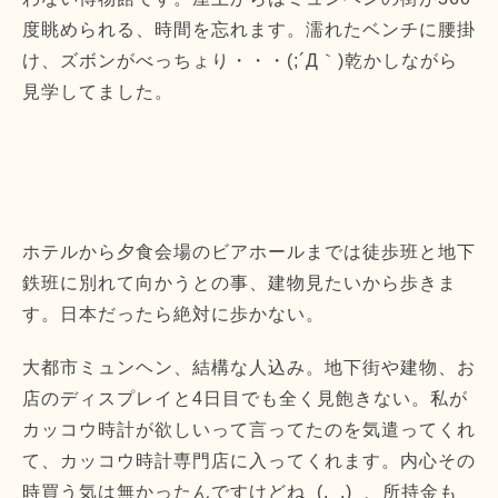
度眺められる、時間を忘れます。濡れたベンチに腰掛
け、ズボンがべっちょり・・・(;´Д｀)乾かしながら
見学してました。
ホテルから夕食会場のビアホールまでは徒歩班と地下
鉄班に別れて向かうとの事、建物見たいから歩きま
す。日本だったら絶対に歩かない。
大都市ミュンヘン、結構な人込み。地下街や建物、お
店のディスプレイと4日目でも全く見飽きない。私が
カッコウ時計が欲しいって言ってたのを気遣ってくれ
て、カッコウ時計専門店に入ってくれます。内心その
時買う気は無かったんですけどね_(._.)_、所持金も