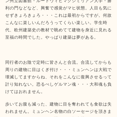
ン州立図書館・ルートヴィヒマクシミリアン大学・勝
利の門などなど、興奮で感覚がマヒ状態。人目も気に
せずきょろきょろ・・・これは最初からですが。何故
こんなに楽しいんだろうってくらい楽しい。学生時
代、欧州建築史の教材で眺めてて建物を身近に見れる
至福の時間でした。やっぱり建築は夢がある。
同行者のお陰で定時に皆さんと合流。合流してからも
周りの建物に目はくぎ付け・・・ミュンヘンは大戦で
壊滅してますからね、それをこんなに復興させるって
計り知れない。恐るべしゲルマン魂・・・大和魂も負
けてはおれません。
歩いてお腹も減った、建物に目を奪われても食欲は失
われません。ミュンヘン名物の白ソーセージを頂きま