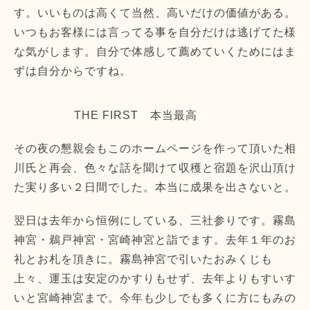
す。いいものは高くて当然、高いだけの価値がある。
いつもお客様には言ってる事を自分だけは逃げてた様
な気がします。自分で体感して薦めていくためにはま
ずは自分からですね。
THE FIRST 本当最高
その夜の懇親会もこのホームページを作って頂いた相
川氏と再会、色々な話を聞けて収穫と宿題を沢山頂け
た実り多い２日間でした。本当に成果を出さないと。
翌日は去年から恒例にしている、三社参りです。霧島
神宮・鵜戸神宮・宮崎神宮と詣でます。去年１年のお
礼とお札を頂きに。霧島神宮で引いたおみくじも
上々、運玉は安定のかすりもせず、去年よりもすいす
いと宮崎神宮まで。今年も少しでも多くに方にもみの