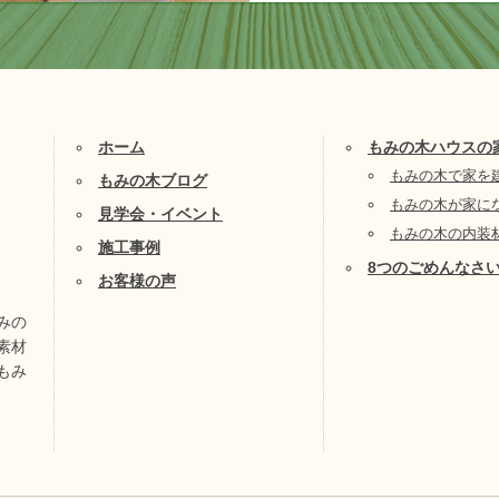
ホーム
もみの木ハウスの
もみの木で家を
もみの木ブログ
もみの木が家に
見学会・イベント
もみの木の内装
施工事例
8つのごめんなさ
お客様の声
みの
素材
もみ