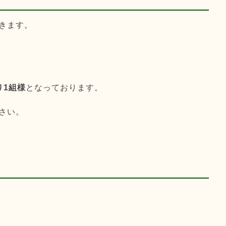
きます。
り1組様
となっております。
さい。